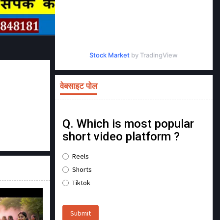
Stock Market
by TradingView
वेबसाइट पोल
Q. Which is most popular
short video platform ?
Reels
Shorts
Tiktok
Submit