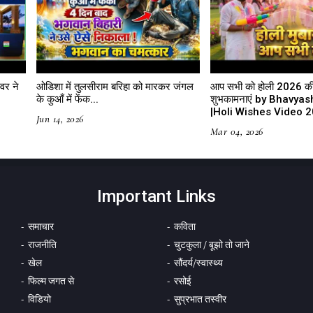
वर ने
ओडिशा में तुलसीराम बरिहा को मारकर जंगल
आप सभी को होली 2026 की 
के कुआँ में फेंक...
शुभकामनाएं by Bhavya
|Holi Wishes Video 
Jun 14, 2026
Mar 04, 2026
Important Links
समाचार
कविता
राजनीति
चुटकुला / बूझो तो जाने
खेल
सौंदर्य/स्वास्थ्य
फिल्म जगत से
रसोई
विडियो
सुप्रभात तस्वीर