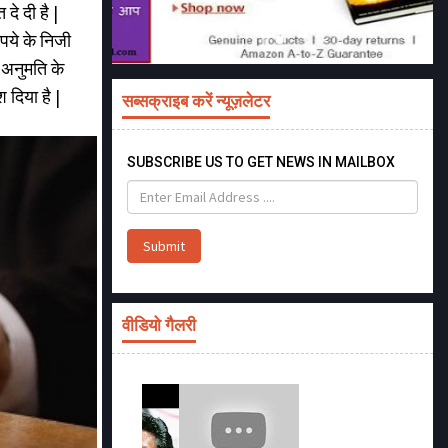
दे दी है |
पये के निजी
े अनुमति के
श दिया है |
सब्सक्राइब करें न्यूज़लेटर
SUBSCRIBE US TO GET NEWS IN MAILBOX
Submit
वीडियो गैलरी