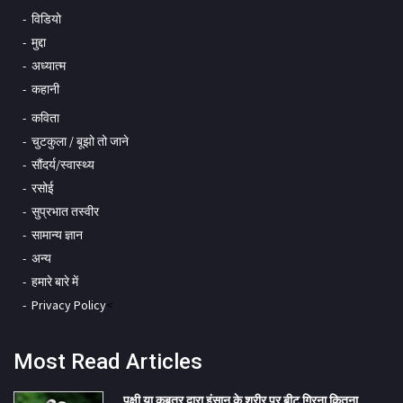
विडियो
मुद्दा
अध्यात्म
कहानी
कविता
चुटकुला / बूझो तो जाने
सौंदर्य/स्वास्थ्य
रसोई
सुप्रभात तस्वीर
सामान्य ज्ञान
अन्य
हमारे बारे में
Privacy Policy
<
Most Read Articles
पक्षी या कबूतर द्वारा इंसान के शरीर पर बीट गिरना कितना...