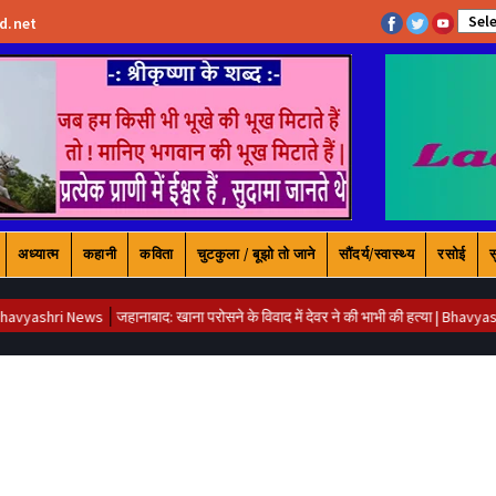
अध्यात्म
कहानी
कविता
चुटकुला / बूझो तो जाने
सौंदर्य/स्वास्थ्य
रसोई
स
hri News
जहानाबाद: खाना परोसने के विवाद में देवर ने की भाभी की हत्या | Bhavyashri News