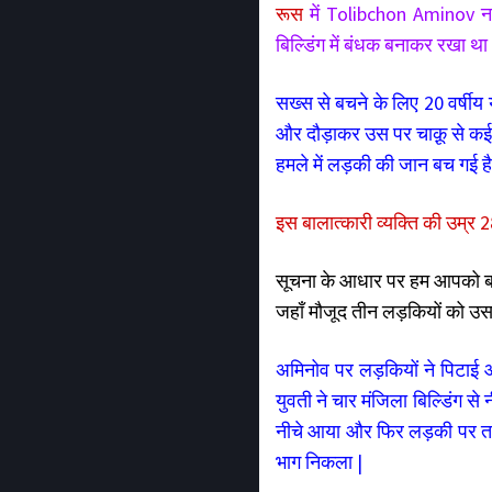
रूस
में Tolibchon Aminov न
बिल्डिंग में बंधक बनाकर रखा था 
सख्स से बचने के लिए 20 वर्षीय
और दौड़ाकर उस पर चाक़ू से कई ब
हमले में लड़की की जान बच गई है
इस बालात्कारी व्यक्ति की उम्र 28
सूचना के आधार पर हम आपको बता 
जहाँ मौजूद तीन लड़कियों को उसने 
अमिनोव पर लड़कियों ने पिटाई औ
युवती ने चार मंजिला बिल्डिंग स
नीचे आया और फिर लड़की पर ताब
भाग निकला |