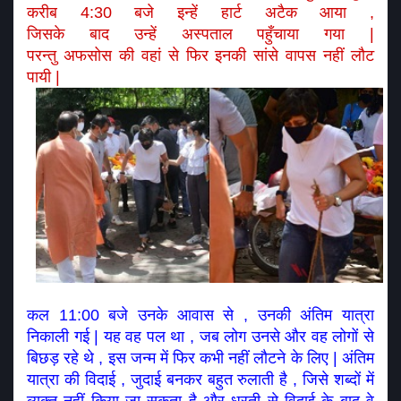
करीब 4:30 बजे इन्हें हार्ट अटैक आया , 
जिसके बाद उन्हें अस्पताल पहुँचाया गया | 
परन्तु अफसोस की वहां से फिर इनकी सांसे वापस नहीं लौट 
पायी | 
कल 11:00 बजे उनके आवास से , उनकी अंतिम यात्रा 
निकाली गई | यह वह पल था , जब लोग उनसे और वह लोगों से 
बिछड़ रहे थे , इस जन्म में फिर कभी नहीं लौटने के लिए | अंतिम 
यात्रा की विदाई , जुदाई बनकर बहुत रुलाती है , जिसे शब्दों में 